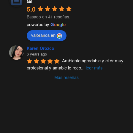
Gil
5.0
Basado en 41 reseñas.
powered by
G
o
o
g
l
e
valóranos en
Karen Orozco
6 years ago
Ambiente agradable y el dr muy 
profesional y amable lo reco
...
leer más
Más reseñas