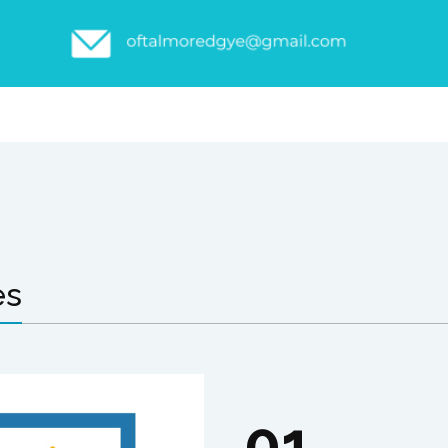
es
01