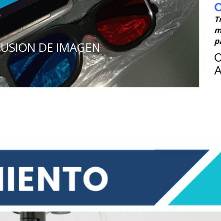
C
T
m
p
 FUSION DE IMAGEN
C
A