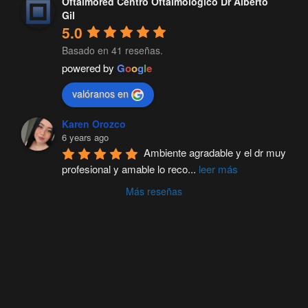
Oftalmored Centro Oftalmologico Dr Alberto
Gil
5.0
Basado en 41 reseñas.
powered by
G
o
o
g
l
e
valóranos en
Karen Orozco
6 years ago
Ambiente agradable y el dr muy 
profesional y amable lo reco
...
leer más
Más reseñas