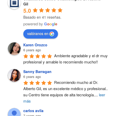
Gil
5.0
Basado en 41 reseñas.
powered by
G
o
o
g
l
e
valóranos en
Karen Orozco
6 years ago
Ambiente agradable y el dr muy 
profesional y amable lo recomiendo mucho!!
Sanny Barragan
6 years ago
Recomiendo mucho al Dr. 
Alberto Gil, es un excelente médico y profesional.. 
su Centro tiene equipos de alta tecnología.
...
leer
más
carlos avila
7 years ago