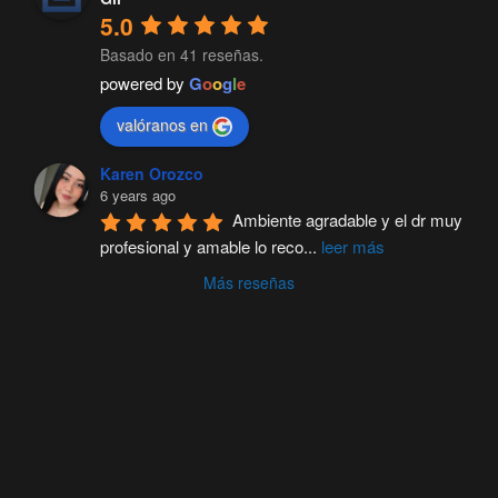
5.0
Basado en 41 reseñas.
powered by
G
o
o
g
l
e
valóranos en
Karen Orozco
6 years ago
Ambiente agradable y el dr muy 
profesional y amable lo reco
...
leer más
Más reseñas