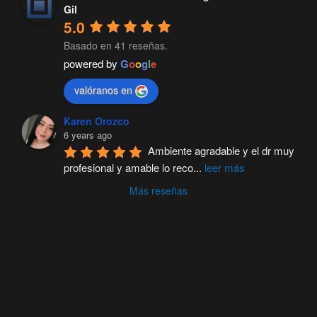
Gil
5.0
Basado en 41 reseñas.
powered by
G
o
o
g
l
e
valóranos en
Karen Orozco
6 years ago
Ambiente agradable y el dr muy 
profesional y amable lo reco
...
leer más
Más reseñas