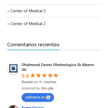
Center of Medical 3
Center of Medical 2
Comentarios recientes
Oftalmored Centro Oftalmologico Dr Alberto
Gil
5.0
Basado en 41 reseñas.
powered by
G
o
o
g
l
e
valóranos en
Karen Orozco