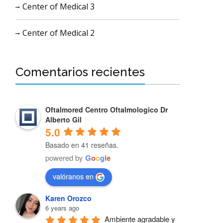
Center of Medical 3
Center of Medical 2
Comentarios recientes
Oftalmored Centro Oftalmologico Dr
Alberto Gil
5.0
Basado en 41 reseñas.
powered by
G
o
o
g
l
e
valóranos en
Karen Orozco
6 years ago
Ambiente agradable y 