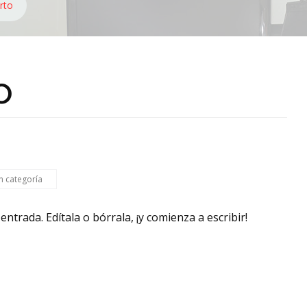
rto
o
in categoría
ntrada. Edítala o bórrala, ¡y comienza a escribir!