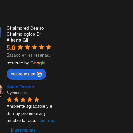
Oftalmored Centro
Oftalmologico Dr
Alberto Gil
5.0
Basado en 41 reseñas.
powered by
G
o
o
g
l
e
valóranos en
Karen Orozco
6 years ago
Ambiente agradable y el 
dr muy profesional y 
amable lo reco
...
leer más
Más reseñas