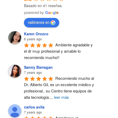
Basado en 41 reseñas.
powered by
G
o
o
g
l
e
valóranos en
Karen Orozco
6 years ago
Ambiente agradable y 
el dr muy profesional y amable lo 
recomiendo mucho!!
Sanny Barragan
7 years ago
Recomiendo mucho al 
Dr. Alberto Gil, es un excelente médico y 
profesional.. su Centro tiene equipos de 
alta tecnología.
...
leer más
carlos avila
7 years ago
Agradezco el 